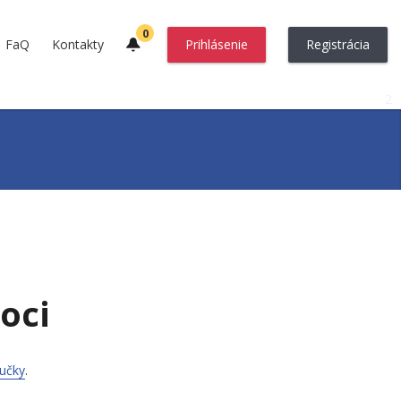
0
FaQ
Kontakty
Prihlásenie
Registrácia
2
oci
ručky
.