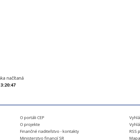
nka načítaná
13:20:47
O portáli CEP
Vyhlá
O projekte
Vyhlá
Finančné riaditeľstvo - kontakty
RSS p
Ministerstvo financií SR
Mapa